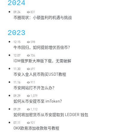
2024
09.24
831
币圈现状：小额盈利的机遇与挑战
2023
12.15
598
牛市回归，如何提前埋伏百倍币？
12.07
706
IDM俄罗斯大神版下载，无需破解
11.30
691
币安入金人民币购买USDT教程
11.16
911
币安网站打不开怎么办？
09.29
1,079
如何从币安提币至 imToken？
09.29
1,112
如何将加密货币从币安提取到 LEDGER 钱包
07.11
921
OKX欧易添加收款账号教程